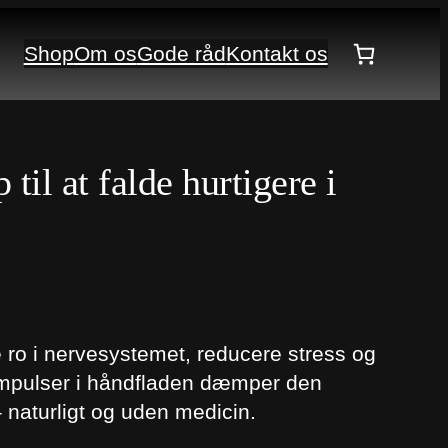
Shop
Om os
Gode råd
Kontakt os
il at falde hurtigere i
 ro i nervesystemet, reducere stress og
 impulser i håndfladen dæmper den
 naturligt og uden medicin.