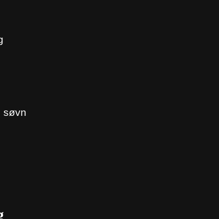
g
e søvn
g