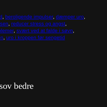
d
, 
beroligende impulser
, 
dæmper uro
, 
lsen
, 
reducer stress og angst
, 
blemer
, 
svært ved at falde i søvn
, 
en
, 
uro i kroppen før sengetid
 sov bedre