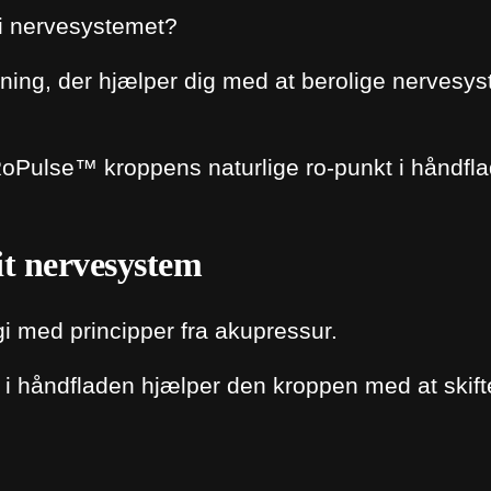
p
 i nervesystemet?
t
i
ng, der hjælper dig med at berolige nervesyst
l
a
Pulse™ kroppens naturlige ro-punkt i håndflade
t
f
a
t nervesystem
l
d
e
 med principper fra akupressur.
h
i håndfladen hjælper den kroppen med at skifte f
u
r
t
i