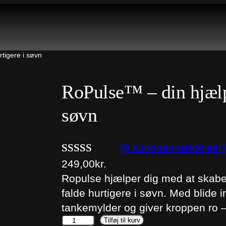
rtigere i søvn
RoPulse™ – din hjælp t
søvn
(9 kundeanmeldelser)
Bedømt som
9
249,00
kr.
Ropulse hjælper dig med at skabe
5.00
ud af 5
falde hurtigere i søvn. Med blide
baseret på
tankemylder og giver kroppen ro –
kundebedø
R
Tilføj til kurv