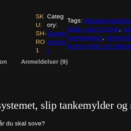
mmelser
o
P
SK
Categ
Tags:
afslapningsenhe
u
U:
ory:
falde i søvn hurtigt
, 
pu
l
SH-
Sovepr
søvnapparat
, 
søvnpro
s
RO
odukte
tankemylder om aften
e
1
r
™
ion
Anmeldelser (9)
–
d
i
n
h
ystemet, slip tankemylder og
j
æ
når du skal sove?
l