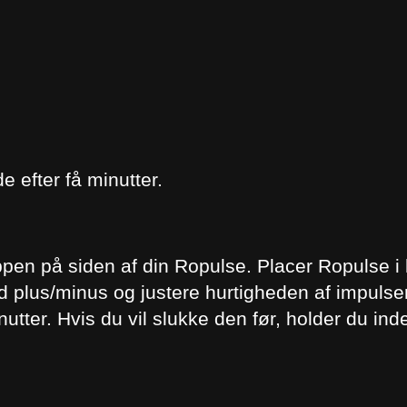
g
e
r
e
i
s
 efter få minutter.
ø
v
n
a
pen på siden af din Ropulse. Placer Ropulse i 
n
d plus/minus og justere hurtigheden af impulse
t
nutter. Hvis du vil slukke den før, holder du i
a
l