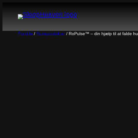
Spring
til
indhold
Forside
/
Soveprodukter
/ RoPulse™ – din hjælp til at falde hu