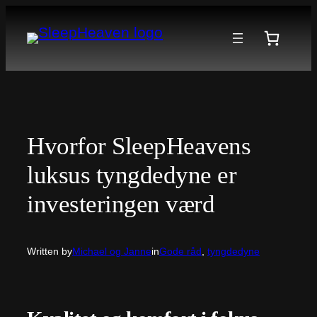
Spring
til
indhold
Hvorfor SleepHeavens
luksus tyngdedyne er
investeringen værd
Written by
Michael og Janne
in
Gode råd
, 
tyngdedyne