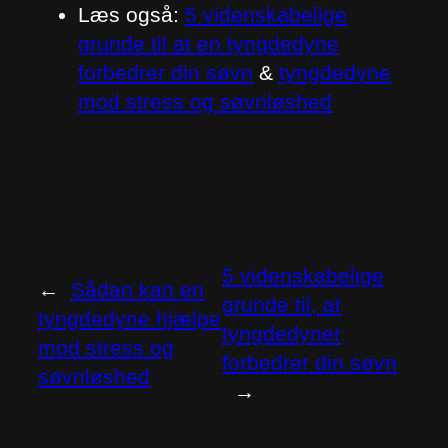
Læs også:
5 videnskabelige
grunde til at en tyngdedyne
forbedrer din søvn
&
tyngdedyne
mod stress og søvnløshed
5 videnskabelige
←
Sådan kan en
grunde til, at
tyngdedyne hjælpe
tyngdedyner
mod stress og
forbedrer din søvn
søvnløshed
→