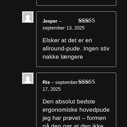
Jesper
–
september 13, 2025
Vurderet
5
ud af 5
Elsker at det er en
allround-pude. Ingen stiv
nakke længere
Rie
–
september
17, 2025
Vurderet
5
ud af 5
Den absolut bedste
ergonomiske hovedpude
jeg har prøvet – formen
på den gør at den ikke