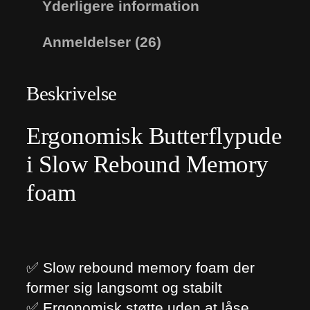
Yderligere information
d
e
Anmeldelser (26)
n
–
Beskrivelse
E
r
Ergonomisk Butterflypude
g
i Slow Rebound Memory
o
n
foam
o
m
i
s
✅ Slow rebound memory foam der
k
former sig langsomt og stabilt
h
✅ Ergonomisk støtte uden at låse