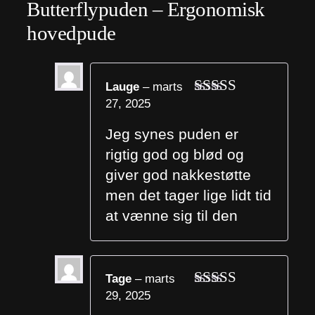
Butterflypuden – Ergonomisk
hovedpude
Lauge
–
marts
27, 2025
Vurderet
5
ud af 5
Jeg synes puden er
rigtig god og blød og
giver god nakkestøtte
men det tager lige lidt tid
at vænne sig til den
Tage
–
marts
29, 2025
Vurderet
5
ud af 5