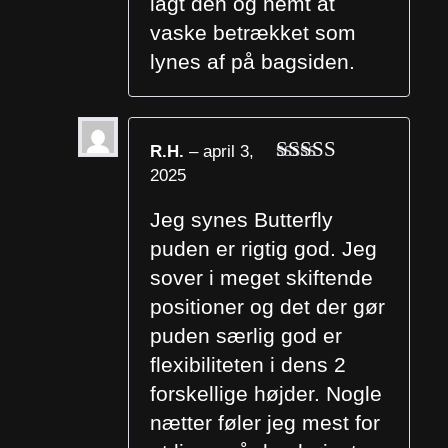
lagt den og nemt at
vaske betrækket som
lynes af på bagsiden.
R.H.
–
april 3,
2025
Vurderet
5
ud af 5
Jeg synes Butterfly
puden er rigtig god. Jeg
sover i meget skiftende
positioner og det der gør
puden særlig god er
flexibiliteten i dens 2
forskellige højder. Nogle
nætter føler jeg mest for